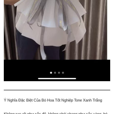
Ý Nghĩa Đặc Biệt Của Bó Hoa Tốt Nghiệp Tone Xanh Trắng
Không rực rỡ như sắc đỏ, không chói chang như sắc vàng, bó