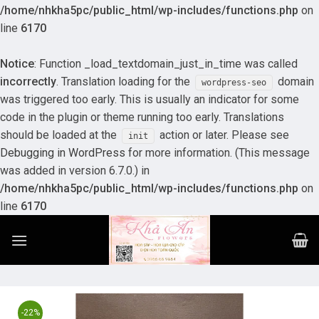
/home/nhkha5pc/public_html/wp-includes/functions.php
on
line
6170
Notice
: Function _load_textdomain_just_in_time was called
incorrectly
. Translation loading for the
domain
wordpress-seo
was triggered too early. This is usually an indicator for some
code in the plugin or theme running too early. Translations
should be loaded at the
action or later. Please see
init
Debugging in WordPress
for more information. (This message
was added in version 6.7.0.) in
/home/nhkha5pc/public_html/wp-includes/functions.php
on
line
6170
Skip
to
content
-22%