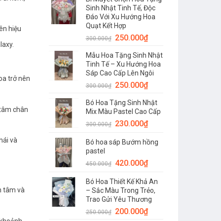
Sinh Nhật Tinh Tế, Độc
Đáo Với Xu Hướng Hoa
Quạt Kết Hợp
ên hiệu
250.000
₫
300.000
₫
laxy.
Mẫu Hoa Tặng Sinh Nhật
Tinh Tế – Xu Hướng Hoa
Sáp Cao Cấp Lên Ngôi
oa trở nên
250.000
₫
300.000
₫
Bó Hoa Tặng Sinh Nhật
n tâm chân
Mix Màu Pastel Cao Cấp
230.000
₫
300.000
₫
hái và
Bó hoa sáp Bướm hồng
pastel
420.000
₫
450.000
₫
Bó Hoa Thiết Kế Khả An
n tâm và
– Sắc Màu Trong Trẻo,
Trao Gửi Yêu Thương
200.000
₫
250.000
₫
 khoảnh