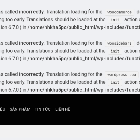
as called
incorrectly
. Translation loading for the
do
woocommerce
ng too early. Translations should be loaded at the
action 
init
on 6.7.0.) in
/home/nhkha5pc/public_html/wp-includes/funct
as called
incorrectly
. Translation loading for the
do
woosidebars
ng too early. Translations should be loaded at the
action 
init
on 6.7.0.) in
/home/nhkha5pc/public_html/wp-includes/funct
as called
incorrectly
. Translation loading for the
wordpress-seo
ng too early. Translations should be loaded at the
action 
init
on 6.7.0.) in
/home/nhkha5pc/public_html/wp-includes/funct
IỆU
SẢN PHẨM
TIN TỨC
LIÊN HỆ