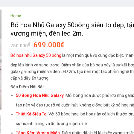
Home
Bó hoa Nhũ Galaxy 50bông siêu to đẹp, tặ
vương miện, đèn led 2m.
699.000
₫
₫
750.000
Bó hoa nhũ Galaxy 50 bông
là một món quà vô cùng đặc biệt, man
đẹp lấp lánh và sang trọng. Điểm nhấn của bó hoa này là sự kết hợ
galaxy, vương miện và đèn LED 2m, tạo nên một tác phẩm nghệ t
cấp và đầy ấn tượng.
Đặc Điểm Nổi Bật:
50 Bông Hoa Nhũ Galaxy
:
Mỗi bông hoa được phủ lớp nhũ galax
tạo nên vẻ đẹp rực rỡ và cuốn hút, không giống bất kỳ bó hoa n
Thiết Kế Siêu To
:
Với 50 bông hoa, bó hoa này có kích thước lớn
sự hoành tráng và ấn tượng mạnh mẽ.
Tặng Kèm Vương Miện
: Điểm nhấn đặc biệt là chiếc vương miệ