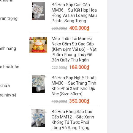
Bó Hoa Sáp Cao Cấp
MM36 – Sự Kết Hợp Hoa
Hồng Và Lan Loang Màu
trân trọng
Pastel Sang Trọng
400.000
₫
500.000
₫
Mèo Thần Tài Maneki
Neko Gốm Sứ Cao Cấp
 ánh nắng
(Kèm Đệm Vải Đỏ) – Vật
Phẩm Phong Thủy Để
Bàn Quầy Thu Ngân
189.000
₫
ho hoa luôn
222.000
₫
Bó Hoa Sáp Nghệ Thuật
MM30 – Sắc Trắng Tinh
 chứa
Khôi Phối Xanh Khói Dịu
Nhẹ (Size 50cm)
oa này sẽ
350.000
₫
400.000
₫
Bó Hoa Hồng Sáp Cao
Cấp MM12 – Sắc Xanh
Khổng Tú Tước Phối
Lông Vũ Sang Trọng