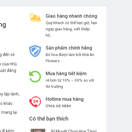
Giao hàng nhanh chóng
Quý Khách có thể hẹn giờ, hẹn
ng
ngày giao hàng, viết thiệp
hộ…
Sản phẩm chính hãng
g đến vẻ
Bó hoa được làm bởi Khả An
Flowers
p của nhũ
huật đẳng
Mua hàng tiết kiệm
rẻ hơn từ 10% – 30% so với
thị trường
y lấp lánh,
Hotline mua hàng
ào khác.
0966.68.9884
, mang lại
Có thể bạn thích
n đi kèm,
Bí Muyết Chọn Hoa Tặng